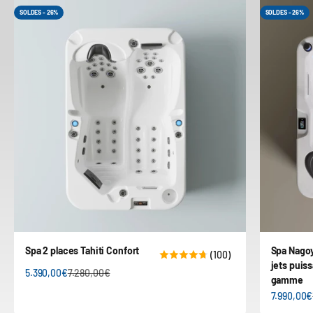
SOLDES - 26%
SOLDES - 26%
Spa 2 places Tahiti Confort
Spa Nagoy
(100)
jets puis
Prix de vente
Prix normal
5.390,00€
7.280,00€
gamme
Prix de v
7.990,00€