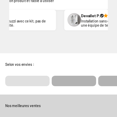
duit et facile à utiliser
D
é
r
Devallet P.
vec ce kit, pas de
Installation sans difficulté avec 
une équipe de techniciens symp
explications
Selon vos envies :
Couvert
Spas de Massage
Spas de Nage
Spa
Nos meilleures ventes