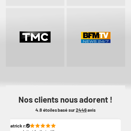
Nos clients nous adorent !
4.8 étoiles basé sur
2446
avis
k r.