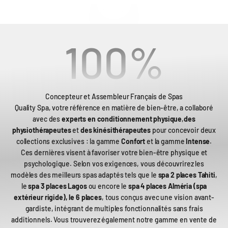
100
%
Concepteur et Assembleur Français de Spas
Quality Spa, votre référence en matière de bien-être, a collaboré
avec des
experts en conditionnement physique
,
des
physiothérapeutes
et
des kinésithérapeutes
pour concevoir deux
collections exclusives : la gamme
Confort
et la gamme
Intense
.
Ces dernières visent à favoriser votre bien-être physique et
psychologique. Selon vos exigences, vous découvrirez les
modèles des meilleurs spas adaptés tels que le
spa 2 places Tahiti
,
le
spa 3 places Lagos
ou encore le
spa 4 places Alméria (spa
extérieur rigide), le 6 places
, tous conçus avec une vision avant-
gardiste, intégrant de multiples fonctionnalités sans frais
additionnels. Vous trouverez également notre gamme en vente de