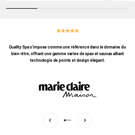
Quality Spa s’impose comme une référence dans le domaine du
bien-être, offrant une gamme variée de spas et saunas alliant
technologie de pointe et design élégant.
Précédent
Suivant
Aller à l'élément 1
Aller à l'élément 2
Aller à l'élément 3
Aller à l'élément 4
Lancer la video